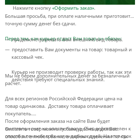
информацию, которая поможет курьеру вас найти.
Нажмите кнопку
«Оформить заказ»
.
Большая просьба, при оплате наличными приготовить
точную сумму денег без сдачи.
Перед тем, как курьер отдаст Вам товар он обязан:
продемонстрировать Вам внешний вид товара.
предоставить Вам документы на товар: товарный и
кассовый чек.
Курьер не производит проверку работы, так как эти
Мы не берем дополнительных денег за безналичный
действия требуют специальных знаний.
расчет.
Для всех регионов Российской Федерации цена на
товар одинакова. Доставку товара оплачивает
покупатель.
После оформления заказа на сайте Вам будет
выставлен счет на оплату товара. Счет действителен к
Оплатить товар можно любым удобным для Вас
оплате в течение трёх календарных дней. На этот срок
способом: в любом банке, в любом отделении почты