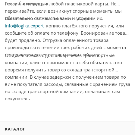
товар бронируется.
России, с помощью любой пластиковой карты. Не
переживайте, если возникнут спорные моменты мы
обязательно свяжемся с вами и уточним их.
После оплаты счёта пришлите на адрес
info@logika.expert
копию платёжного поручения, или
сообщите об оплате по телефону. Бронирование товара
будет продлено. Отгрузка оплаченного товара
производится в течение трех рабочих дней с момента
поступления денег на наш расчетный счет.
Оформляя заказ с доставкой через транспортные
компании, клиент принимает на себя обязательство
вовремя получить товар со склада транспортной
компании. В случае задержки с получением товара по
вине покупателя расходы, связанные с хранением груза
на складе транспортной компании, оплачивает сам
покупатель.
КАТАЛОГ