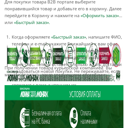
Для покупки товара B2B портале выберите
понравившийся товар и добавьте его в корзину. Далее
перейдите в Корзину и нажмите на
«Оформить заказ»
или
«Быстрый заказ».
Когда оформляете
«Быстрый заказ»
, напишите ФИО,
телефон и e-mail, укажите Ближайший к вам офис.
Заказ оформлен. По результатам оформления
товара вам придет подтверждение на почту или
через СМС. Теперь останется только ждать доставки
При получении товара курьерской компанией Вы
и радоваться новой покупке. Не переживайте, если
можете оплатить заказ следующими способами:
возникнут спорные моменты мы обязательно
свяжемся с вами и уточним их.
Оформление заказа в стандартном режиме
«Оформить заказ»
выглядит следующим образом.
Заполняете полностью форму по последовательным
этапам: адрес, способ доставки, оплаты, данные о
себе. Советуем в комментарии к заказу написать