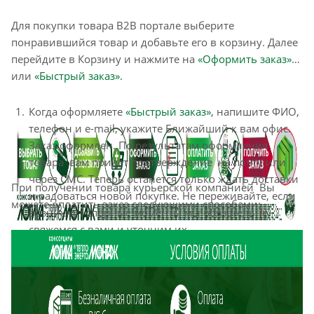
Для покупки товара B2B портале выберите
понравившийся товар и добавьте его в корзину. Далее
перейдите в Корзину и нажмите на
«Оформить заказ»
или
«Быстрый заказ».
Когда оформляете
«Быстрый заказ»
, напишите ФИО,
телефон и e-mail, укажите Ближайший к вам офис.
Заказ оформлен. По результатам оформления
товара вам придет подтверждение на почту или
через СМС. Теперь останется только ждать доставки
При получении товара курьерской компанией Вы
и радоваться новой покупке. Не переживайте, если
можете оплатить заказ следующими способами:
возникнут спорные моменты мы обязательно
свяжемся с вами и уточним их.
Оформление заказа в стандартном режиме
«Оформить заказ»
выглядит следующим образом.
Заполняете полностью форму по последовательным
этапам: адрес, способ доставки, оплаты, данные о