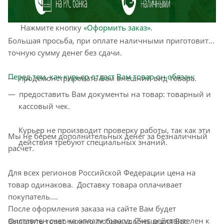
себе. Советуем в комментарии к заказу написать
информацию, которая поможет курьеру вас найти.
Нажмите кнопку
«Оформить заказ»
.
Большая просьба, при оплате наличными приготовить
точную сумму денег без сдачи.
Перед тем, как курьер отдаст Вам товар он обязан:
продемонстрировать Вам внешний вид товара.
предоставить Вам документы на товар: товарный и
кассовый чек.
Курьер не производит проверку работы, так как эти
Мы не берем дополнительных денег за безналичный
действия требуют специальных знаний.
расчет.
Для всех регионов Российской Федерации цена на
товар одинакова. Доставку товара оплачивает
покупатель.
После оформления заказа на сайте Вам будет
выставлен счет на оплату товара. Счет действителен к
Оплатить товар можно любым удобным для Вас