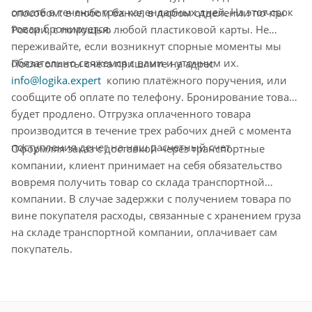
оплате в течение трёх календарных дней. На этот срок
способом: в любом банке, в любом отделении почты
товар бронируется.
России, с помощью любой пластиковой карты. Не
переживайте, если возникнут спорные моменты мы
обязательно свяжемся с вами и уточним их.
После оплаты счёта пришлите на адрес
info@logika.expert
копию платёжного поручения, или
сообщите об оплате по телефону. Бронирование товара
будет продлено. Отгрузка оплаченного товара
производится в течение трех рабочих дней с момента
поступления денег на наш расчетный счет.
Оформляя заказ с доставкой через транспортные
компании, клиент принимает на себя обязательство
вовремя получить товар со склада транспортной
компании. В случае задержки с получением товара по
вине покупателя расходы, связанные с хранением груза
на складе транспортной компании, оплачивает сам
покупатель.