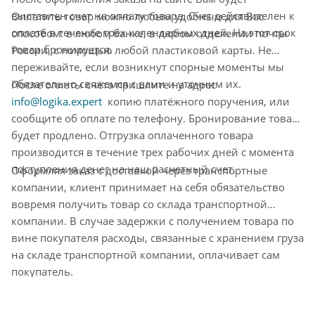
выставлен счет на оплату товара. Счет действителен к
Оплатить товар можно любым удобным для Вас
оплате в течение трёх календарных дней. На этот срок
способом: в любом банке, в любом отделении почты
товар бронируется.
России, с помощью любой пластиковой карты. Не
переживайте, если возникнут спорные моменты мы
обязательно свяжемся с вами и уточним их.
После оплаты счёта пришлите на адрес
info@logika.expert
копию платёжного поручения, или
сообщите об оплате по телефону. Бронирование товара
будет продлено. Отгрузка оплаченного товара
производится в течение трех рабочих дней с момента
поступления денег на наш расчетный счет.
Оформляя заказ с доставкой через транспортные
компании, клиент принимает на себя обязательство
вовремя получить товар со склада транспортной
компании. В случае задержки с получением товара по
вине покупателя расходы, связанные с хранением груза
на складе транспортной компании, оплачивает сам
покупатель.