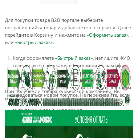
Для покупки товара B2B портале выберите
понравившийся товар и добавьте его в корзину. Далее
перейдите в Корзину и нажмите на
«Оформить заказ»
или
«Быстрый заказ».
Когда оформляете
«Быстрый заказ»
, напишите ФИО,
телефон и e-mail, укажите Ближайший к вам офис.
Заказ оформлен. По результатам оформления
товара вам придет подтверждение на почту или
через СМС. Теперь останется только ждать доставки
При получении товара курьерской компанией Вы
и радоваться новой покупке. Не переживайте, если
можете оплатить заказ следующими способами:
возникнут спорные моменты мы обязательно
свяжемся с вами и уточним их.
Оформление заказа в стандартном режиме
«Оформить заказ»
выглядит следующим образом.
Заполняете полностью форму по последовательным