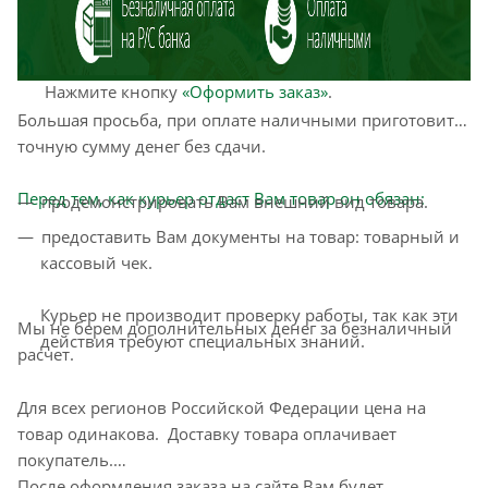
этапам: адрес, способ доставки, оплаты, данные о
себе. Советуем в комментарии к заказу написать
информацию, которая поможет курьеру вас найти.
Нажмите кнопку
«Оформить заказ»
.
Большая просьба, при оплате наличными приготовить
точную сумму денег без сдачи.
Перед тем, как курьер отдаст Вам товар он обязан:
продемонстрировать Вам внешний вид товара.
предоставить Вам документы на товар: товарный и
кассовый чек.
Курьер не производит проверку работы, так как эти
Мы не берем дополнительных денег за безналичный
действия требуют специальных знаний.
расчет.
Для всех регионов Российской Федерации цена на
товар одинакова. Доставку товара оплачивает
покупатель.
После оформления заказа на сайте Вам будет