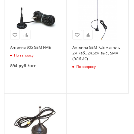
Антенна 905 GSM FME
Антенна GSM 7дБ магнит,
2м каб., 24.5см выс., SMA
По запросу
(ЭЛДИС)
894
руб.
/шт
По запросу