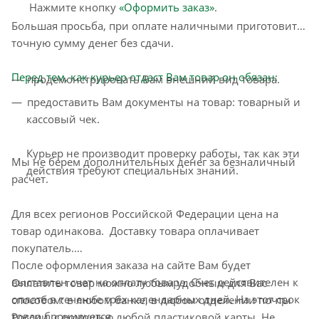
Нажмите кнопку
«Оформить заказ»
.
Большая просьба, при оплате наличными приготовить
точную сумму денег без сдачи.
Перед тем, как курьер отдаст Вам товар он обязан:
продемонстрировать Вам внешний вид товара.
предоставить Вам документы на товар: товарный и
кассовый чек.
Курьер не производит проверку работы, так как эти
Мы не берем дополнительных денег за безналичный
действия требуют специальных знаний.
расчет.
Для всех регионов Российской Федерации цена на
товар одинакова. Доставку товара оплачивает
покупатель.
После оформления заказа на сайте Вам будет
выставлен счет на оплату товара. Счет действителен к
Оплатить товар можно любым удобным для Вас
оплате в течение трёх календарных дней. На этот срок
способом: в любом банке, в любом отделении почты
товар бронируется.
России, с помощью любой пластиковой карты. Не