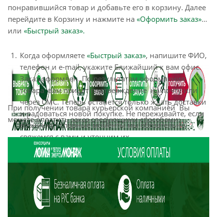
понравившийся товар и добавьте его в корзину. Далее
перейдите в Корзину и нажмите на
«Оформить заказ»
или
«Быстрый заказ».
Когда оформляете
«Быстрый заказ»
, напишите ФИО,
телефон и e-mail, укажите Ближайший к вам офис.
Заказ оформлен. По результатам оформления
товара вам придет подтверждение на почту или
через СМС. Теперь останется только ждать доставки
При получении товара курьерской компанией Вы
и радоваться новой покупке. Не переживайте, если
можете оплатить заказ следующими способами:
возникнут спорные моменты мы обязательно
свяжемся с вами и уточним их.
Оформление заказа в стандартном режиме
«Оформить заказ»
выглядит следующим образом.
Заполняете полностью форму по последовательным
этапам: адрес, способ доставки, оплаты, данные о
себе. Советуем в комментарии к заказу написать
информацию, которая поможет курьеру вас найти.