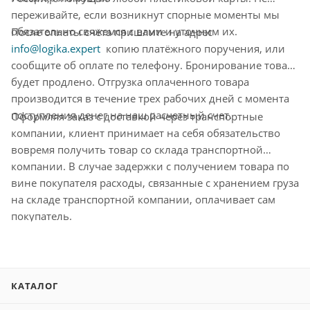
переживайте, если возникнут спорные моменты мы
обязательно свяжемся с вами и уточним их.
После оплаты счёта пришлите на адрес
info@logika.expert
копию платёжного поручения, или
сообщите об оплате по телефону. Бронирование товара
будет продлено. Отгрузка оплаченного товара
производится в течение трех рабочих дней с момента
поступления денег на наш расчетный счет.
Оформляя заказ с доставкой через транспортные
компании, клиент принимает на себя обязательство
вовремя получить товар со склада транспортной
компании. В случае задержки с получением товара по
вине покупателя расходы, связанные с хранением груза
на складе транспортной компании, оплачивает сам
покупатель.
КАТАЛОГ