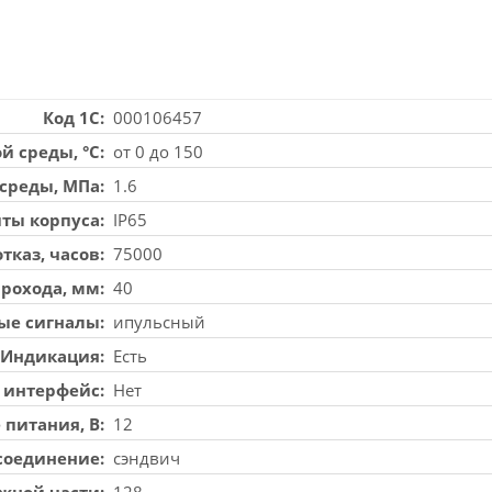
Код 1С
000106457
й среды, °С
от 0 до 150
среды, МПа
1.6
ты корпуса
IP65
тказ, часов
75000
прохода, мм
40
ые сигналы
ипульсный
Индикация
Есть
 интерфейс
Нет
 питания, В
12
соединение
сэндвич
жной части
128