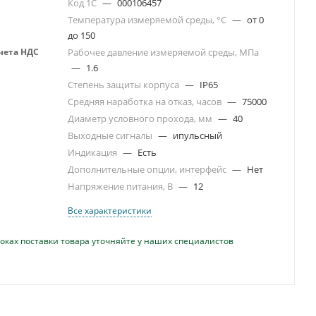
Код 1С
—
000106457
Температура измеряемой среды, °С
—
от 0
до 150
учета НДС
Рабочее давление измеряемой среды, МПа
—
1.6
Степень защиты корпуса
—
IP65
Средняя наработка на отказ, часов
—
75000
Диаметр условного прохода, мм
—
40
Выходные сигналы
—
ипульсный
Индикация
—
Есть
Дополнительные опции, интерфейс
—
Нет
Напряжение питания, В
—
12
Все характеристики
оках поставки товара уточняйте у наших специалистов