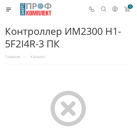
0
Контроллер ИМ2300 Н1-
5F2I4R-3 ПК
—
Главная
Каталог