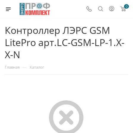
0
Контроллер ЛЭРС GSM
LitePro арт.LC-GSM-LP-1.X-
Х-N
—
Главная
Каталог