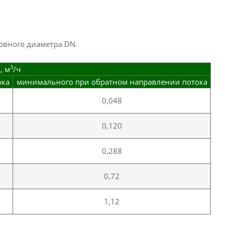
овного диаметра DN.
3
, м
/ч
ока
минимального при обратном направлении потока
0,048
0,120
0,288
0,72
1,12