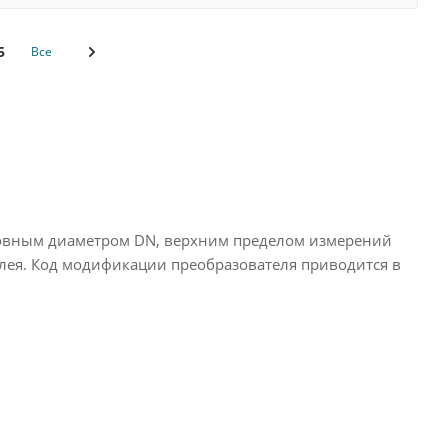
5
Все
овным диаметром DN, верхним пределом измерений
сплея. Код модификации преобразователя приводится в