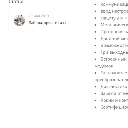
Статьи
коммуникаци
ввод настро
29 мая 2019
защиту данн
Лаборатория си газа
Металлическ
Проточная ч
Двойной мет
Возможность
Три выходны
Встроенный 
модемов.
Гальваничес
преобразовател
Диагностика 
Защита от н
Яркий и кон
Сертифициро