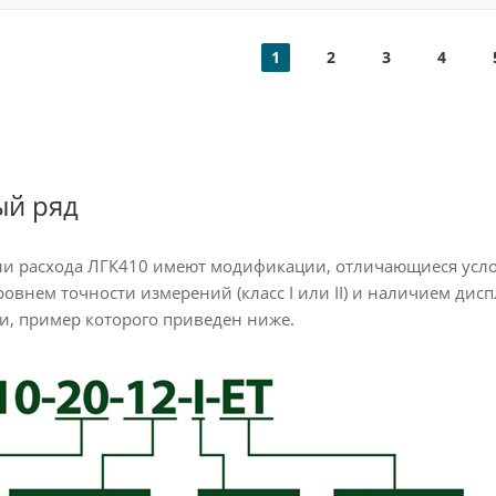
1
2
3
4
й ряд
ли расхода ЛГК410 имеют модификации, отличающиеся усл
уровнем точности измерений (класс I или II) и наличием ди
и, пример которого приведен ниже.