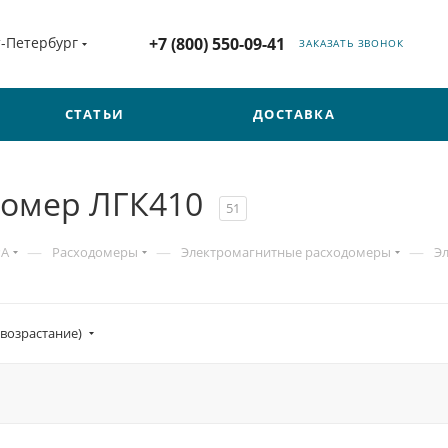
т-Петербург
+7 (800) 550-09-41
ЗАКАЗАТЬ ЗВОНОК
СТАТЬИ
ДОСТАВКА
домер ЛГК410
51
—
—
—
РА
Расходомеры
Электромагнитные расходомеры
Э
(возрастание)