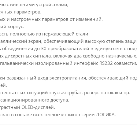
ю с внешними устройствами;
ечных параметров;
ых и настроечных параметров от изменений.
ий корпус.
асть полностью из нержавеющей стали.
аллический экран, обеспечивающий высокую степень защит
 объединения до 30 преобразователей в единую сеть с подк
х дискретных сигнала, включая два свободно назначаемых
гальванически изолированный интерфейс RS232 совмести
ки развязанный вход электропитания, обеспечивающий по
ей.
нештатных ситуаций «пустая труба», реверс потока» и пр.
есанкционированного доступа.
трастный OLED-дисплей.
ван в составе всех теплосчетчиков серии ЛОГИКА.