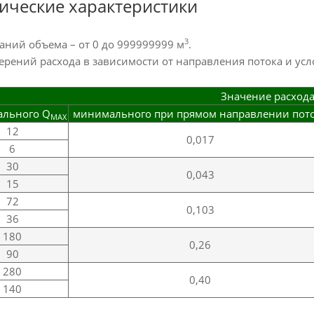
ические характеристики
3
аний объема – от 0 до 999999999 м
.
рений расхода в зависимости от направления потока и усл
Значение расхода
ального Q
минимального при прямом направлении пот
MAX
12
0,017
6
30
0,043
15
72
0,103
36
180
0,26
90
280
0,40
140