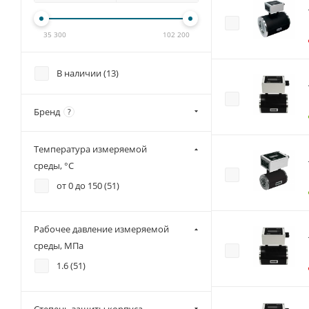
35 300
102 200
В наличии (
13
)
Бренд
?
Температура измеряемой
среды, °С
от 0 до 150 (
51
)
Рабочее давление измеряемой
среды, МПа
1.6 (
51
)
Степень защиты корпуса