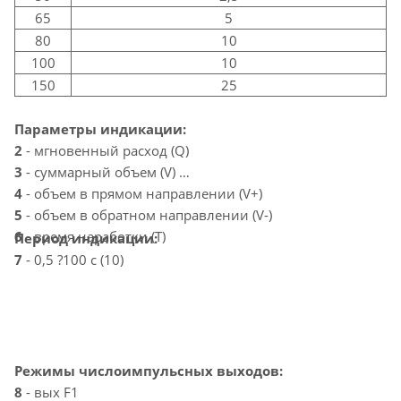
65
5
80
10
100
10
150
25
Параметры индикации:
2
- мгновенный расход (Q)
3
- суммарный объем (V)
4
- объем в прямом направлении (V+)
5
- объем в обратном направлении (V-)
6
- время наработки (T)
Период индикации:
7
- 0,5 ?100 с (10)
Режимы числоимпульсных выходов:
8
- вых F1