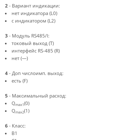
2
- Вариант индикации:
нет индикатора (L0)
с индикатором (L2)
3
- Модуль RS485/I:
токовый выход (T)
интерфейс RS-485 (R)
нет (—)
4
- Доп числоимп. выход:
есть (F)
5
- Максимальный расход:
Q
(0)
max1
Q
(1)
max2
6
- Класс:
B1