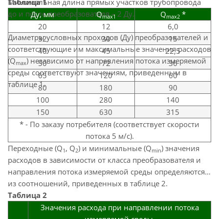
Минимальная длина прямых участков трубопровода
Таблица 1
до и после преобразователя – 2 Ду.
Ду, мм
Q
Q
*
max1
max2
20
12
6,0
Диаметры условных проходов (Ду) преобразователей и
32
30
15
соответствующие им максимальные значения расходов
40
45
22,5
(Q
) независимо от направления потока измеряемой
50
72
36
maх
среды соответствуют значениям, приведенным в
65
120
60
таблице 1.
80
180
90
100
280
140
150
630
315
* - По заказу потребителя (соответствует скорости
потока 5 м/с).
Переходные (Q
, Q
) и минимальные (Q
) значения
1
2
min
расходов в зависимости от класса преобразователя и
направления потока измеряемой среды определяются
из соотношений, приведенных в таблице 2.
Таблица 2
Значения расхода при направлении потока