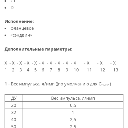
C1
D
Исполнение:
фланцевое
«сэндвич»
Дополнительные параметры:
X
-
X
-
X
-
X
-
X
-
X
-
X
-
X
-
X
-
X
-
X
-
X
-
X
1
2
3
4
5
6
7
8
9
10
11
12
13
1
- Вес импульса, л/имп ((по умолчанию для G
)
max1
ДУ
Вес импульса, л/имп
20
0,5
32
1
40
2,5
50
2,5