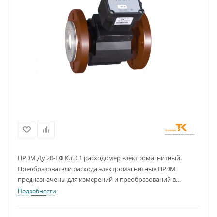
ПРЭМ Ду 20-ГФ Кл. C1 расходомер электромагнитный.
Преобразователи расхода электромагнитные ПРЭМ
предназначены для измерений и преобразований в
выходные электрические сигналы объемного расхода и
Подробности
объема электропроводящих жидкостей.