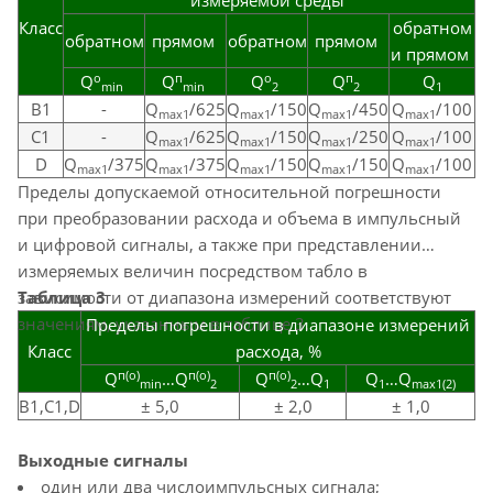
измеряемой среды
Класс
обратном
обратном
прямом
обратном
прямом
и прямом
о
п
о
п
Q
Q
Q
Q
Q
min
min
2
2
1
B1
-
Q
/625
Q
/150
Q
/450
Q
/100
max1
max1
max1
max1
C1
-
Q
/625
Q
/150
Q
/250
Q
/100
max1
max1
max1
max1
D
Q
/375
Q
/375
Q
/150
Q
/150
Q
/100
max1
max1
max1
max1
max1
Пределы допускаемой относительной погрешности
при преобразовании расхода и объема в импульсный
и цифровой сигналы, а также при представлении
измеряемых величин посредством табло в
зависимости от диапазона измерений соответствуют
Таблица 3
значениям, указанным в таблице 3.
Пределы погрешности в диапазоне измерений
Класс
расхода, %
п(о)
п(о)
п(о)
Q
…Q
Q
…Q
Q
…Q
min
2
2
1
1
max1(2)
В1,С1,D
± 5,0
± 2,0
± 1,0
Выходные сигналы
один или два числоимпульсных сигнала;