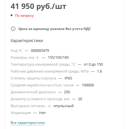
41 950
руб.
/шт
По запросу
Цена за единицу указана без учета НДС
Характеристики
Код 1С
—
000005479
Размеры, мм
—
155/105/185
?
Температура измеряемой среды, °С
—
от 0 до 150
Рабочее давление измеряемой среды, МПа
—
1.6
Степень защиты корпуса
—
IP65
Средняя наработка на отказ, часов
—
100000
Динамический диапазон
—
250
Диаметр условного прохода, мм
—
20
Выходные сигналы
—
ипульсный
Индикация
—
Нет
Все характеристики