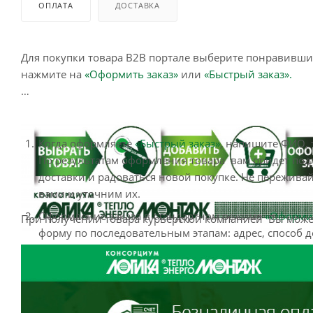
ОПЛАТА
ДОСТАВКА
Для покупки товара B2B портале выберите понравившийс
нажмите на
«Оформить заказ»
или
«Быстрый заказ».
Когда оформляете
«Быстрый заказ»
, напишите ФИО, 
По результатам оформления товара вам придет подт
доставки и радоваться новой покупке. Не пережива
вами и уточним их.
Оформление заказа в стандартном режиме
«Оформит
При получении товара курьерской компанией Вы може
форму по последовательным этапам: адрес, способ д
написать информацию, которая поможет курьеру ва