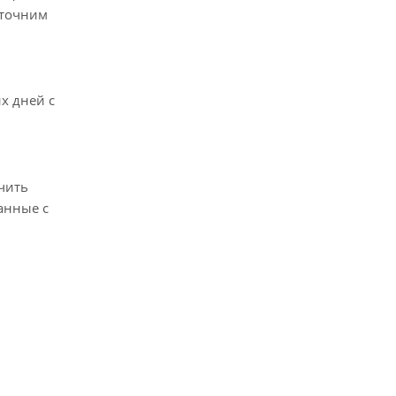
уточним
х дней с
чить
анные с