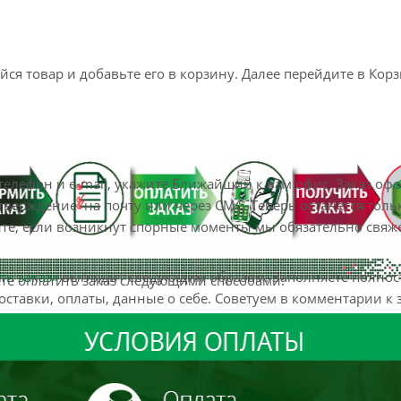
я товар и добавьте его в корзину. Далее перейдите в Корз
телефон и e-mail, укажите Ближайший к вам офис. Заказ оф
верждение на почту или через СМС. Теперь останется толь
йте, если возникнут спорные моменты мы обязательно свяж
ь заказ»
выглядит следующим образом. Заполняете полно
те оплатить заказ следующими способами:
оставки, оплаты, данные о себе. Советуем в комментарии к 
с найти. Нажмите кнопку
«Оформить заказ»
.