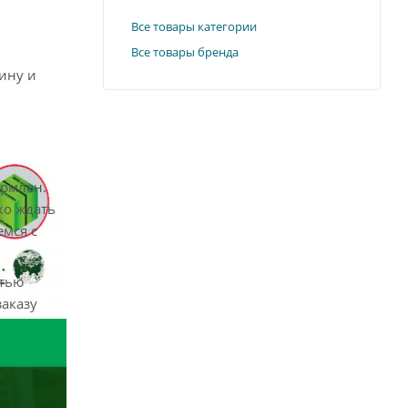
Все товары категории
Все товары бренда
ину и
ормлен.
ко ждать
емся с
стью
заказу