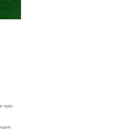
е трёх
мощью