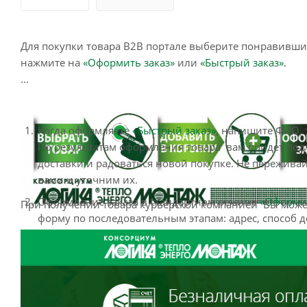
Для покупки товара B2B портале выберите понравившийс
нажмите на
«Оформить заказ»
или
«Быстрый заказ».
Когда оформляете
«Быстрый заказ»
, напишите ФИО, 
По результатам оформления товара вам придет подт
доставки и радоваться новой покупке. Не пережива
вами и уточним их.
Оформление заказа в стандартном режиме
«Оформит
При получении товара курьерской компанией Вы може
форму по последовательным этапам: адрес, способ д
написать информацию, которая поможет курьеру ва