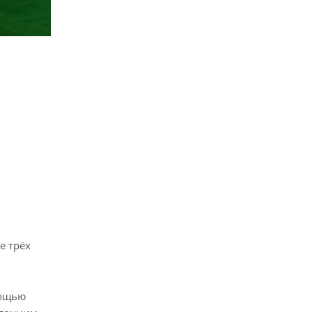
е трёх
мощью