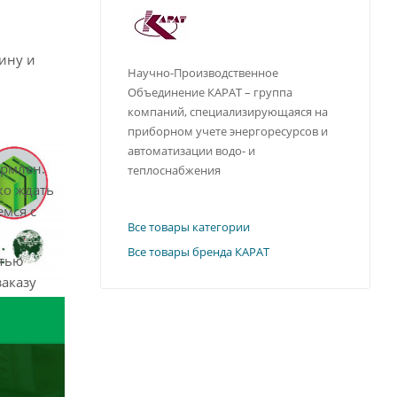
ину и
Научно-Производственное
Объединение КАРАТ – группа
компаний, специализирующаяся на
приборном учете энергоресурсов и
автоматизации водо- и
ормлен.
теплоснабжения
ко ждать
емся с
Все товары категории
Все товары бренда КАРАТ
стью
заказу