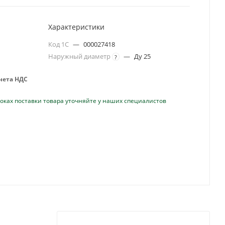
Характеристики
Код 1С
—
000027418
Наружный диаметр
—
Ду 25
?
учета НДС
оках поставки товара уточняйте у наших специалистов