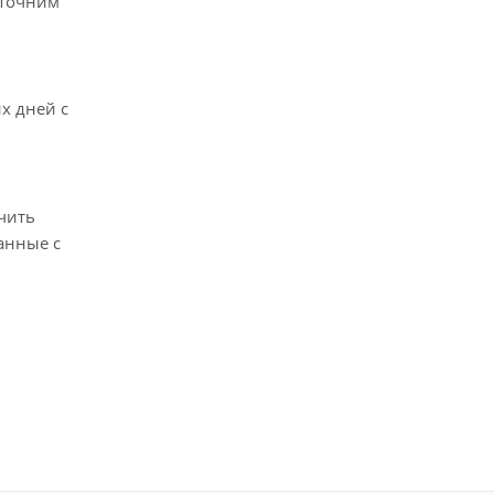
уточним
х дней с
чить
анные с