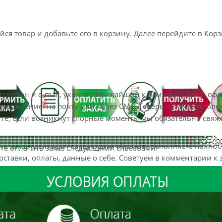
я товар и добавьте его в корзину. Далее перейдите в Корз
телефон и e-mail, укажите Ближайший к вам офис. Заказ оф
верждение на почту или через СМС. Теперь останется толь
йте, если возникнут спорные моменты мы обязательно свяж
ь заказ»
выглядит следующим образом. Заполняете полно
те оплатить заказ следующими способами:
оставки, оплаты, данные о себе. Советуем в комментарии к 
с найти. Нажмите кнопку
«Оформить заказ»
.