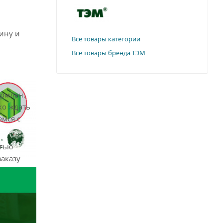
ину и
Все товары категории
Все товары бренда ТЭМ
ормлен.
ко ждать
емся с
стью
заказу