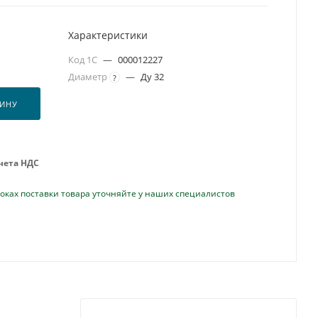
Характеристики
Код 1С
—
000012227
Диаметр
—
Ду 32
?
ЗИНУ
учета НДС
оках поставки товара уточняйте у наших специалистов