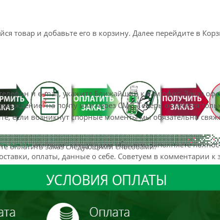
я товар и добавьте его в корзину. Далее перейдите в Корз
телефон и e-mail, укажите Ближайший к вам офис. Заказ оф
верждение на почту или через СМС. Теперь останется толь
йте, если возникнут спорные моменты мы обязательно свяж
ь заказ»
выглядит следующим образом. Заполняете полно
те оплатить заказ следующими способами:
оставки, оплаты, данные о себе. Советуем в комментарии к 
с найти. Нажмите кнопку
«Оформить заказ»
.