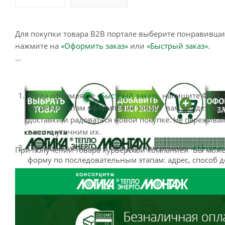
Для покупки товара B2B портале выберите понравившийс
нажмите на
«Оформить заказ»
или
«Быстрый заказ».
Когда оформляете
«Быстрый заказ»
, напишите ФИО, 
По результатам оформления товара вам придет подт
доставки и радоваться новой покупке. Не пережива
вами и уточним их.
Оформление заказа в стандартном режиме
«Оформит
При получении товара курьерской компанией Вы може
форму по последовательным этапам: адрес, способ д
написать информацию, которая поможет курьеру ва