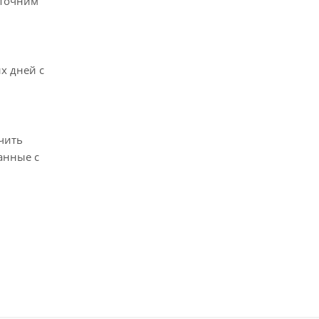
уточним
х дней с
чить
анные с