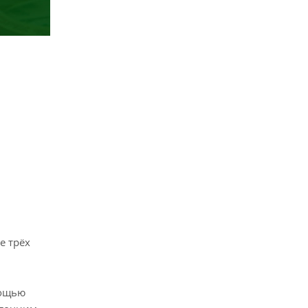
е трёх
мощью