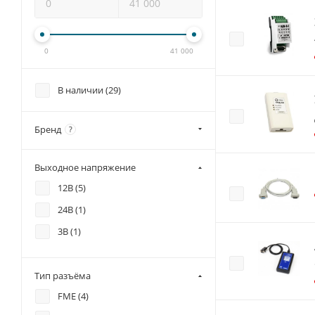
0
41 000
В наличии (
29
)
Бренд
?
Выходное напряжение
12В (
5
)
24В (
1
)
3В (
1
)
Тип разъёма
FME (
4
)