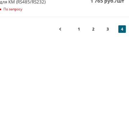
1 765
руб.
/шт
для КМ (RS485/RS232)
По запросу
1
2
3
4