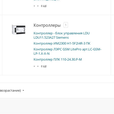
+ + ЕЩЕ
Контроллеры
1
Контроллер - блок управления LDU
LDU11.523A27 Siemens
Контроллер ИМ2300 Н1-5F2I4R-3 ПК
Контроллер ЛЭРС GSM LitePro арт.LC-GSM-
LP-1.X-Х-N
Контроллер ПЛК 110-24.30.Р-M
+ + ЕЩЕ
(возрастание)